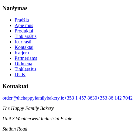
Naršymas
Pradžia
Apie mus
Produktai
Tinklaraštis
Kur rasti
Kontaktai
Karjera
Partneriams
Didmena
Tinklaraštis
DUK
Kontaktai
order@thehappyfamilybakery.ie
+353 1 457 8630
+353 86 142 7042
The Happy Family Bakery
Unit 3 Weatherwell Industrial Estate
Station Road