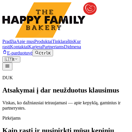
Pradžia
Apie mus
Produktai
Tinklaraštis
Kur
rasti
Kontaktai
Karjera
Partneriams
Didmena
E-parduotuvė
Ctrl
K
🇱🇹
lt
DUK
Atsakymai į dar neužduotus klausimus
Viskas, ko dažniausiai teiraujamasi — apie kepyklą, gaminius ir
partnerystes.
Pirkėjams
Kaip rasti ir nusipirkti mūsų kepinių