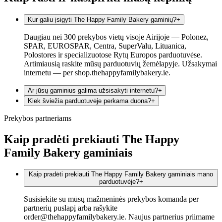
Kur galiu įsigyti The Happy Family Bakery gaminių?
+
Daugiau nei 300 prekybos vietų visoje Airijoje — Polonez,
SPAR, EUROSPAR, Centra, SuperValu, Lituanica,
Polostores ir specializuotose Rytų Europos parduotuvėse.
Artimiausią raskite mūsų parduotuvių žemėlapyje. Užsakymai
internetu — per shop.thehappyfamilybakery.ie.
Ar jūsų gaminius galima užsisakyti internetu?
+
Kiek šviežia parduotuvėje perkama duona?
+
Prekybos partneriams
Kaip pradėti prekiauti The Happy
Family Bakery gaminiais
Kaip pradėti prekiauti The Happy Family Bakery gaminiais mano
parduotuvėje?
+
Susisiekite su mūsų mažmeninės prekybos komanda per
partnerių puslapį arba rašykite
order@thehappyfamilybakery.ie. Naujus partnerius priimame