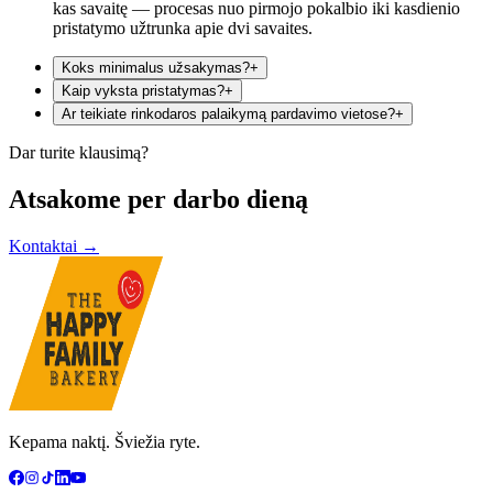
kas savaitę — procesas nuo pirmojo pokalbio iki kasdienio
pristatymo užtrunka apie dvi savaites.
Koks minimalus užsakymas?
+
Kaip vyksta pristatymas?
+
Ar teikiate rinkodaros palaikymą pardavimo vietose?
+
Dar turite klausimą?
Atsakome per darbo dieną
Kontaktai
→
Kepama naktį. Šviežia ryte.